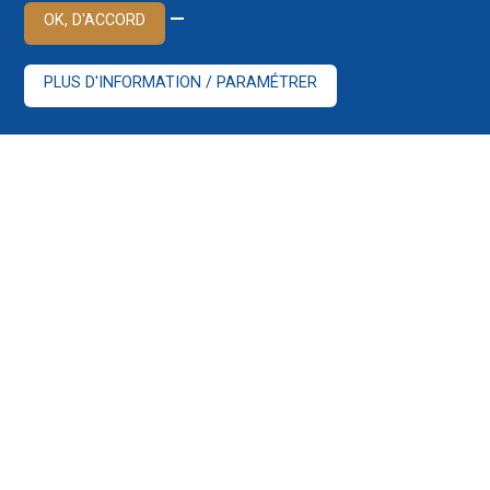
—
OK, D'ACCORD
PLUS D'INFORMATION / PARAMÉTRER
L’HISTOIRE D’UNE FAMILLE
L’HISTOIRE D’UNE ENTREPRISE
L’HISTOIRE D’UN PAYS