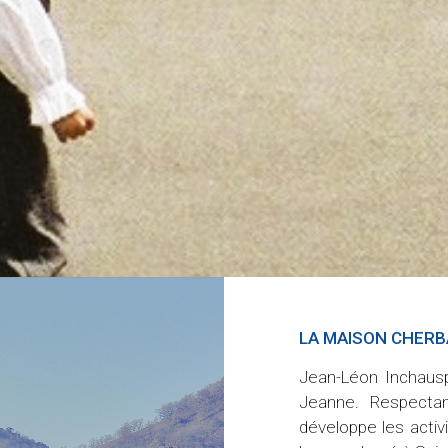
LA MAISON CHERBA
uxiliaire Michel Inchauspé voit le jour
Jean-Léon Inchausp
ition des affaires et à une séparation
Jeanne. Respectant
s par les deux cousins germains, Michel et
développe les acti