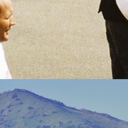
1970
C’est en 1970 que la Banque A
suite à une nouvelle répart
juridique des entités gérée