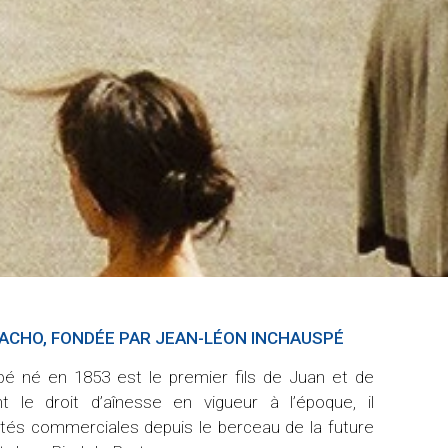
CHO, FONDÉE PAR JEAN-LÉON INCHAUSPÉ
DÈS LA F
CRÉDIT
é né en 1853 est le premier fils de Juan et de
À cette
 le droit d’aînesse en vigueur à l’époque, il
d’aventur
vités commerciales depuis le berceau de la future
bout du m