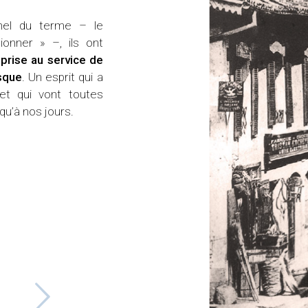
clientèle élargie. Certains jeunes b
inel du terme – le
financements pour s’expatrier dans les
ionner » –, ils ont
faire fortune. Il devient ainsi le fondateu
eprise au service de
asque
. Un esprit qui a
́ et qui vont toutes
u’à nos jours.