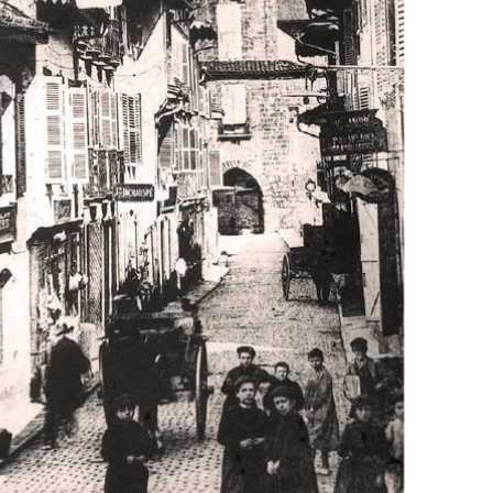
asques bénéficieront de ces
 Amériques dans l’espoir d’y
r de la dynastie familiale.