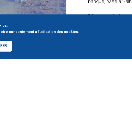
banque, basé à Sai
Dès sa création,
ENT ALORS CELLE D’UNE ENTREPRISE.
Esprit Maison ".
En 
kies.
tout le Pays Basq
votre consentement à l'utilisation des cookies.
dirigeant, mais celui
artisanale.
TRER
À Saint-Jean-Pied
négoce de tissus bor
droits de douane n’
Négociant en produi
des bérets rouges 
soudain faire face
dimension et la fo
nord de la France d
réseau de distribu