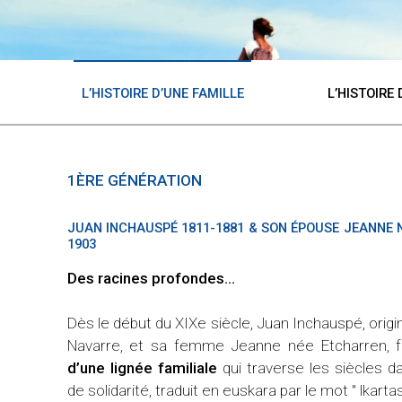
L’HISTOIRE D’UNE FAMILLE
L’HISTOIRE
1ÈRE GÉNÉRATION
JUAN INCHAUSPÉ 1811-1881 & SON ÉPOUSE JEANNE 
1903
rale de la
Des racines profondes...
.
Dès le début du XIXe siècle, Juan Inchauspé, orig
ère Michel
Navarre, et sa femme Jeanne née Etcharren,
2, la Bami
d’une lignée familiale
qui traverse les siècles 
spé est
de solidarité, traduit en euskara par le mot " lkarta