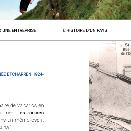
 D’UNE ENTREPRISE
L’HISTOIRE D’UN PAYS
2ÈME GÉNÉRATION
NÉE ETCHARREN 1824-
JEAN-LÉON INCHAUSPÉ 1853-1924 &
ETCHEVERRY 1864-1948
Développant le négoce de produits te
constitue depuis sa maison « Cherbacho
inaire de Valcarlos en
spécialisé dans toute la Navarre, de part
 forment
les racines
fin du XIXème, alors que son activité 
dans un même esprit
dépasse largement les frontières du
suna ”.
Port, il étend son offre de service e