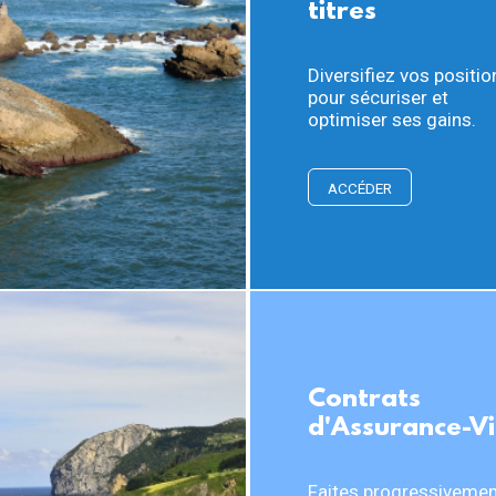
titres
Diversifiez vos positio
pour sécuriser et
optimiser ses gains.
ACCÉDER
Contrats
d'Assurance-V
Faites progressiveme