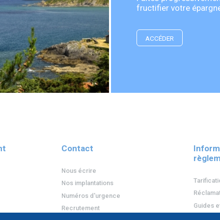
fructifier votre épargn
ACCÉDER
nt
Contact
Inform
règlem
Nous écrire
Tarificat
Nos implantations
Réclamat
Numéros d'urgence
Guides e
Recrutement
Protecti