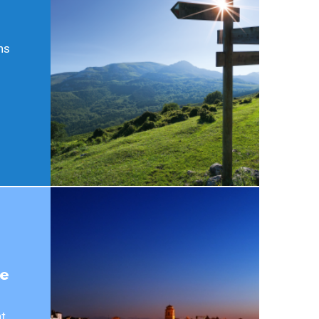
ns
ie
nt