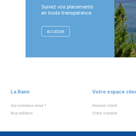
Suivez vos placements
en toute transparence.
ACCÉDER
La Bami
Votre espace clie
Qui sommes-nous ?
Devenir client
Nos métiers
Votre compte