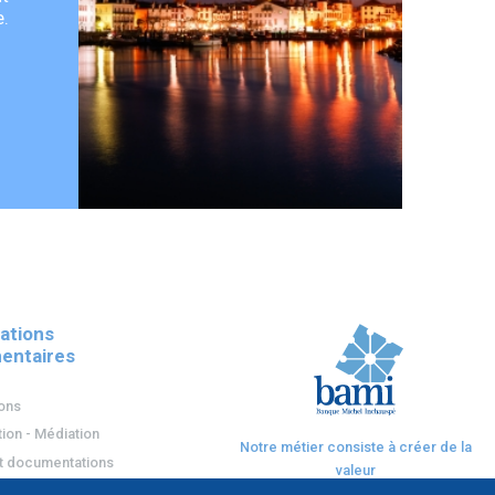
e.
ations
entaires
ions
ion - Médiation
Notre métier consiste à créer de la
t documentations
valeur
on des données (RGPD)
afin de protéger et développer