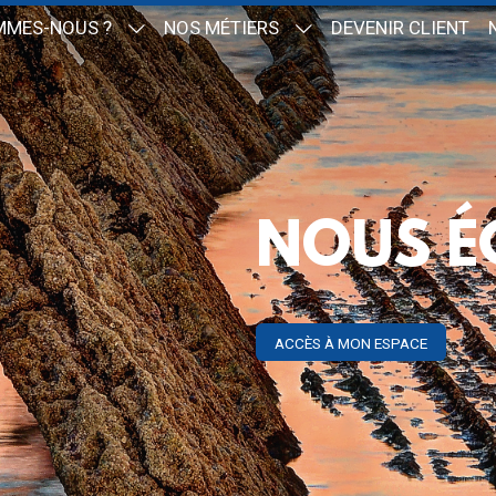
MMES-NOUS ?
NOS MÉTIERS
DEVENIR CLIENT
NOUS É
ACCÈS À MON ESPACE