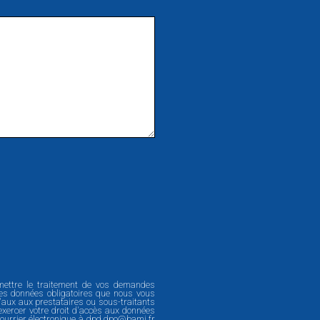
rmettre le traitement de vos demandes
les données obligatoires que nous vous
'aux aux prestataires ou sous-traitants
 exercer votre droit d'accès aux données
courrier électronique à
dpd.dpo@bami.fr