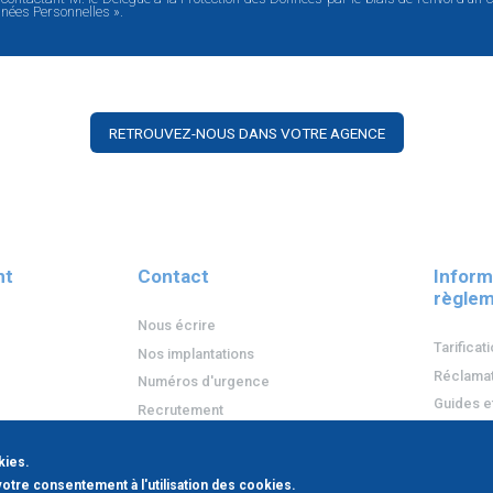
nnées Personnelles ».
RETROUVEZ-NOUS DANS VOTRE AGENCE
nt
Contact
Inform
règlem
Nous écrire
Tarificat
Nos implantations
Réclamat
Numéros d'urgence
Guides e
Recrutement
Protecti
kies.
votre consentement à l'utilisation des cookies.