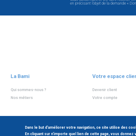
en précisant l’objet de la demande « Do
La Bami
Votre espace clie
Qui sommes-nous ?
Devenir client
Nos métiers
Votre compte
Dans le but d'améliorer votre navigation, ce site utilise des coo
COPYRIGHT 2023
-
INFOS LÉGALES
En cliquant sur n'importe quel lien de cette page, vous donnez 