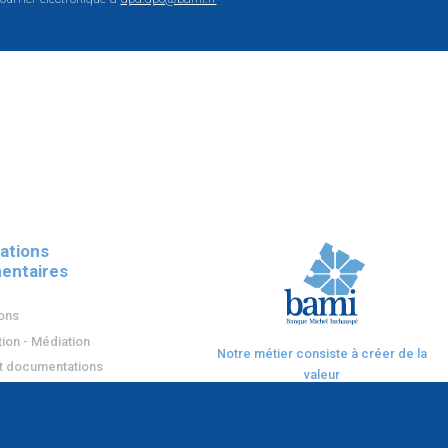
ations
entaires
ions
ion - Médiation
Notre métier consiste à créer de la
t documentations
valeur
on des données (RGPD)
afin de protéger et développer
le patrimoine de nos clients.