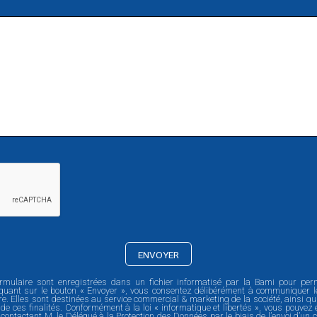
formulaire sont enregistrées dans un fichier informatisé par la Bami pour pe
iquant sur le bouton « Envoyer », vous consentez délibérément à communiquer 
. Elles sont destinées au service commercial & marketing de la société, ainsi qu
e de ces finalités. Conformément à la loi « informatique et libertés », vous pouvez
n contactant M. le Délégué à la Protection des Données par le biais de l’envoi d’un 