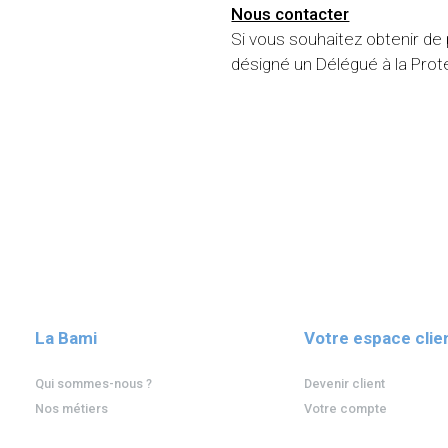
Nous contacter
Si vous souhaitez obtenir de
désigné un Délégué à la Prot
La Bami
Votre espace clie
Qui sommes-nous ?
Devenir client
Nos métiers
Votre compte