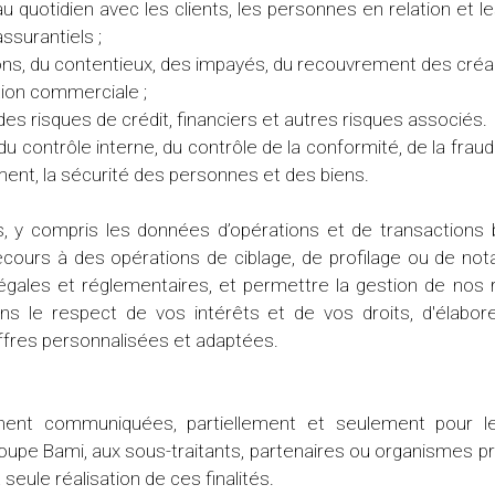
 au quotidien avec les clients, les personnes en relation et 
ssurantiels ;
ons, du contentieux, des impayés, du recouvrement des créa
tion commerciale ;
 des risques de crédit, financiers et autres risques associés.
 du contrôle interne, du contrôle de la conformité, de la fraud
iment, la sécurité des personnes et des biens.
, y compris les données d’opérations et de transactions 
ecours à des opérations de ciblage, de profilage ou de nota
légales et réglementaires, et permettre la gestion de nos 
ns le respect de vos intérêts et de vos droits, d'élabor
ffres personnalisées et adaptées.
ent communiquées, partiellement et seulement pour le
oupe Bami, aux sous-traitants, partenaires ou organismes pro
 seule réalisation de ces finalités.