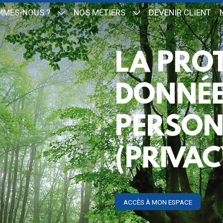
MMES-NOUS ?
NOS MÉTIERS
DEVENIR CLIENT
LA PRO
DONNÉ
PERSON
(PRIVAC
ACCÈS À MON ESPACE