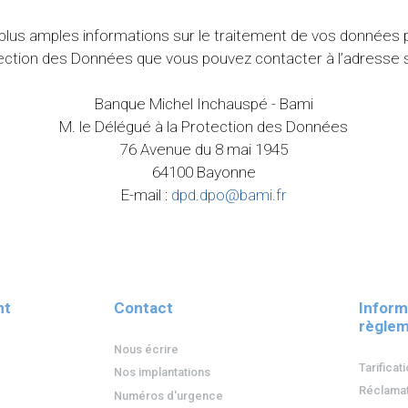
 plus amples informations sur le traitement de vos données p
ection des Données que vous pouvez contacter à l’adresse s
Banque Michel Inchauspé - Bami
M. le Délégué à la Protection des Données
76 Avenue du 8 mai 1945
64100 Bayonne
E-mail :
dpd.dpo@bami.fr
nt
Contact
Inform
règlem
Nous écrire
Tarificat
Nos implantations
Réclamat
Numéros d'urgence