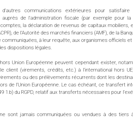
t d’autres communications extérieures pour satisfaire
auprès de l’administration fiscale (par exemple pour la 
comptes, la déclaration de revenus de capitaux mobiliers, et
ACPR), de l’Autorité des marchés financiers (AMF), de la Banq
 communiquées, à leur requête, aux organismes officiels et 
 des dispositions légales.
hors Union Européenne peuvent cependant exister, notamm
client (virements, crédits, etc.) à l’international hors UE
s virements ou des prélèvements récurrents dont les destin
rs de l’Union Européenne. Le cas échéant, ce transfert int
 49 1.b) du RGPD, relatif aux transferts nécessaires pour l’e
ne sont jamais communiquées ou vendues à des tiers 