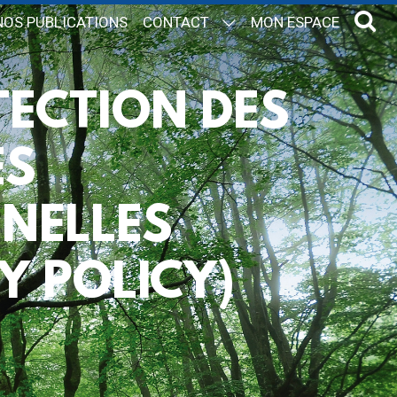
NOS PUBLICATIONS
CONTACT
MON ESPACE
TECTION DES
ES
NELLES
Y POLICY)