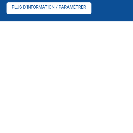
PLUS D'INFORMATION / PARAMÉTRER
Glossaire bancaire et financier :
https://www.ccsfin.fr/informations-
pratiques/glossaires
Guide de la mobilité :
Télécharger le fichier
Convention AERAS :
https://www.lesclesdelabanque.com/Web/Cdb/Parti
OpenDocument
Fonds de Garantie des Dépôts et de Résolution :
Le
Fonds de Garantie des Dépôts et de