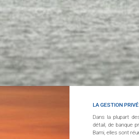
LA CONFIANCE
LA GESTION PRIVE
opper un patrimoine, parfois sur plusieurs
Dans la plupart de
à nouer avec vous et votre famille une
détail, de banque p
r la confiance mutuelle.
Bami, elles sont réu