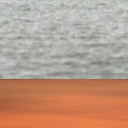
UNE RELATION BASÉE SUR 
Vous aidez à bâtir et dével
générations, nous amènera 
relation long terme, basée su