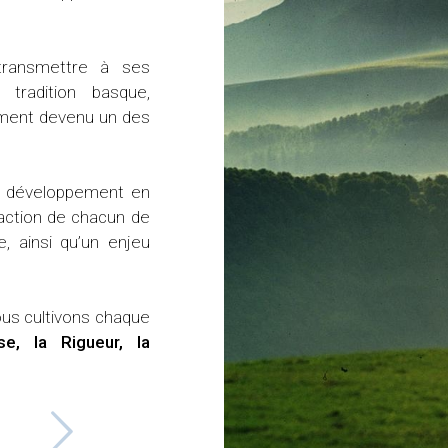
patrimoine, c'est faire le choix rais
compétente qui grandit depuis 188
 transmettre à ses
constantes, un vrai sens du client et
tradition basque,
liées à son identité.
ement devenu un des
re développement en
faction de chacun de
re, ainsi qu’un enjeu
ous cultivons chaque
tise, la Rigueur, la