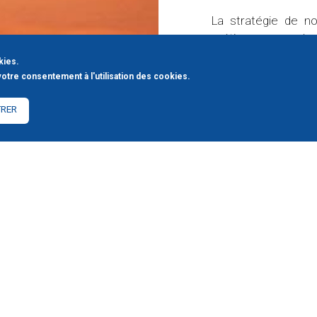
us bénéficiez d’une relation particulière,
La stratégie de no
anque commerciale classique et de tous
métiers pour créer
vée indépendante.
d’équipe dans des st
kies.
votre consentement à l'utilisation des cookies.
nte, nous concevons la Gestion Privée
Ainsi nos conseil
confidentialité. Le sens de l’honneur,
expériences avec les
TRER
é forge notre éthique. C’est ce que nous
pour vous proposer
 aller de l’avant.
pertinente. Nos con
indépendance, libr
leur technicité et l
les produits les mieu