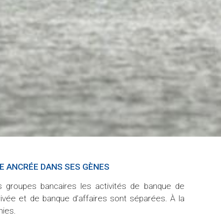
́E ANCRÉE DANS SES GÈNES
UNE REL
s groupes bancaires les activités de banque de
Vous aidez
rivée et de banque d’affaires sont séparées. À la
générat
nies.
relation l