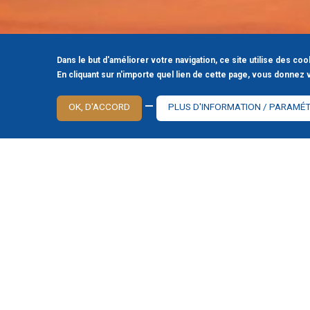
En étant client de la Bami, vo
de tous les services d’une b
les conseils d’une banque pri
Dans le but d'améliorer votre navigation, ce site utilise des coo
En cliquant sur n'importe quel lien de cette page, vous donnez 
Banque familiale indépenda
—
avec un respect absolu de la 
OK, D'ACCORD
PLUS D'INFORMATION / PARAMÉ
de la probité et de la loyaut
vivons et ce qui nous pousse à