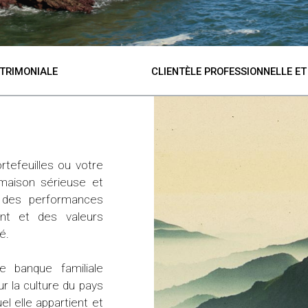
ATRIMONIALE
CLIENTÈLE PROFESSIONNELLE E
UNE BANQUE SÉRIEUSE ET COMPÉT
ortefeuilles ou votre
Notre métier consiste à créer de la v
 maison sérieuse et
développer le patrimoine de nos cli
̀ des performances
appuyons depuis notre création sur u
ient et des valeurs
Notre approche commerciale repose 
́.
attention tournées entièrement vers la 
relation que nous souhaitons entret
ne banque familiale
confiance.
r la culture du pays
uel elle appartient et
Choisir la Bami pour gérer votre éparg