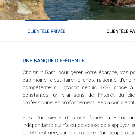
CLIENTÈLE PRIVÉE
CLIENTÈLE P
UNE BANQUE DIFFÉRENTE ...
éger et de
Choisir la Bami pour gérer votre épargne, vos p
ous nous
patrimoine, c’est faire le choix raisonné d’une
 prudente.
compétente qui grandit depuis 1887 grâce a
te et une
constantes, un vrai sens de l’intérêt du cl
nité de la
professionnelles profondément liées à son identite
nous font
Plus d’un siècle d’histoire fonde la Bami, u
indépendante qui n’a eu de cesse de s’appuyer su
s ou votre
où elle est née, sur le caractère d’un peuple auq