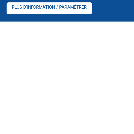
PLUS D'INFORMATION / PARAMÉTRER
Glossaire bancaire et financier :
https://www.ccsfin.fr/informations-
pratiques/glossaires
Guide de la mobilité :
Télécharger le fichier
Convention AERAS :
https://www.lesclesdelabanque.com/Web/Cdb/Parti
OpenDocument
Fonds de Garantie des Dépôts et de Résolution :
Le
Fonds de Garantie des Dépôts et de